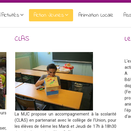
'Activités
Action Jeunes
Animation Locale
Ass
CLAS
Le
L'e
act
A t
Bd/
di
(Fe
pr
an
l'
eurs
La MJC propose un accompagnement à la scolarité
d'a
(CLAS) en partenariat avec le collège de l'Union, pour
les élèves de 6ème les Mardi et Jeudi de 17h à 18h30
ser,