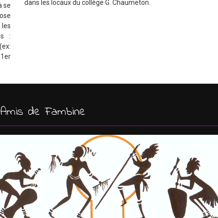
dans les locaux du collège G. Chaumeton.
à se
pose
 les
s :
(ex:
1er
s Amis de Fambine