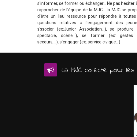
s'informer, se former ou échanger... Ne pas hésiter 
rapprocher de l'équipe de la MJC... la MJC se pro
d'être un lieu ressource pour répondre à toutes
questions relatives à l'engagement des jeune
s'ssocier (ex:Junior Association...), se produire 
spectacle, scène...), se former (ex: gestes 
secours,...), s'engager (ex: service civique...)
La MJC collecte pour le